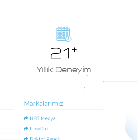
22
+
Yıllık Deneyim
Markalarımız
HBT Medya
FlowPro
Doktor Paneli