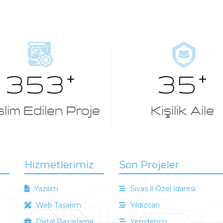
37
380
+
+
Kişilik Aile
lim Edilen Proje
Hizmetlerimiz
Son Projeler
Yazılım
Sivas İl Özel İdaresi
Web Tasarım
Yıldızcan
Dijital Pazarlama
Yenidenco