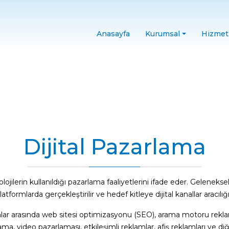
Anasayfa
Kurumsal
Hizmet
Dijital Pazarlama
olojilerin kullanıldığı pazarlama faaliyetlerini ifade eder. Geleneks
tformlarda gerçekleştirilir ve hedef kitleye dijital kanallar aracılı
. Bunlar arasında web sitesi optimizasyonu (SEO), arama motoru re
a, video pazarlaması, etkileşimli reklamlar, afiş reklamları ve diğer 