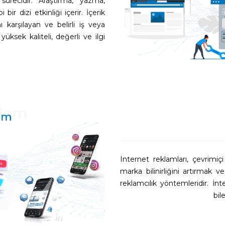
sürecidir. Araştırma, yazma,
r dizi etkinliği içerir. İçerik
ı karşılayan ve belirli iş veya
üksek kaliteli, değerli ve ilgi
Internet reklamları, çevrimiç
marka bilinirliğini artırmak v
reklamcılık yöntemleridir. İnt
bil