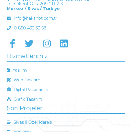
Teknokent Ofis: 209-211-213
Merkez / Sivas / Türkiye
info@hakanbt.com.tr
0 850 433 33 58
Hizmetlerimiz
Yazılım
Web Tasarım
Dijital Pazarlama
Grafik Tasarım
Son Projeler
Sivas İl Özel İdaresi