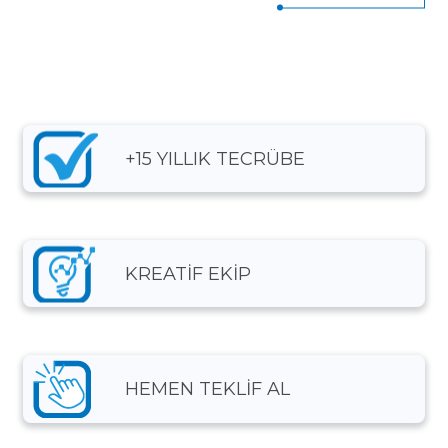
2
3
1
4
4
9
3
4
2
5
5
+15 YILLIK TECRÜBE
4
5
3
6
6
KREATİF EKİP
5
6
4
7
7
HEMEN TEKLİF AL