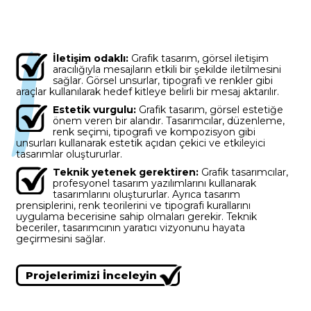
6
7
5
8
8
İletişim odaklı:
Grafik tasarım, görsel iletişim
aracılığıyla mesajların etkili bir şekilde iletilmesini
sağlar. Görsel unsurlar, tipografi ve renkler gibi
7
8
6
9
9
araçlar kullanılarak hedef kitleye belirli bir mesaj aktarılır.
Estetik vurgulu:
Grafik tasarım, görsel estetiğe
önem veren bir alandır. Tasarımcılar, düzenleme,
renk seçimi, tipografi ve kompozisyon gibi
unsurları kullanarak estetik açıdan çekici ve etkileyici
tasarımlar oluştururlar.
8
9
7
Teknik yetenek gerektiren:
Grafik tasarımcılar,
profesyonel tasarım yazılımlarını kullanarak
tasarımlarını oluştururlar. Ayrıca tasarım
prensiplerini, renk teorilerini ve tipografi kurallarını
uygulama becerisine sahip olmaları gerekir. Teknik
beceriler, tasarımcının yaratıcı vizyonunu hayata
geçirmesini sağlar.
9
8
Projelerimizi İnceleyin