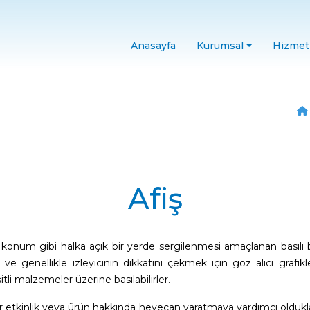
Anasayfa
Kurumsal
Hizmet
Afiş
num gibi halka açık bir yerde sergilenmesi amaçlanan basılı bir gr
r ve genellikle izleyicinin dikkatini çekmek için göz alıcı grafikl
şitli malzemeler üzerine basılabilirler.
i bir etkinlik veya ürün hakkında heyecan yaratmaya yardımcı oldukları 