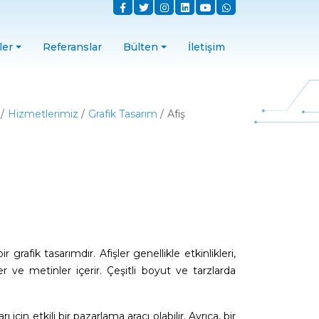
ler
Referanslar
Bülten
İletişim
Hizmetlerimiz
Grafik Tasarım
Afiş
afik tasarımdır. Afişler genellikle etkinlikleri,
er ve metinler içerir. Çeşitli boyut ve tarzlarda
için etkili bir pazarlama aracı olabilir. Ayrıca, bir