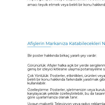
amacı teşvik etmek veya belirli bir konu hakkında 
Afişlerin Markanıza Katabilecekleri N
Bir poster hakkında birkaç yararlı şey vardır:
Görünürlük: Afişler halka açık bir yerde sergilen
geniş bir izleyici kitlesine ulaşma potansiyeline s
Çok Yönlülük: Posterler, etkinlikleri, ürünleri v
belirli bir konu hakkında farkındalık yaratmak gibi
kullanılabilir.
Özelleştirme: Posterler, işletmenizin veya kurul
karşılayacak şekilde özelleştirilebilir, bu da tasa
göre uyarlamanıza olanak tanır.
Uygun maliyetli: Televizyon veya radyo reklamlar