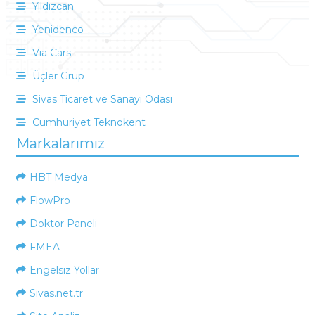
Yıldızcan
Yenidenco
Via Cars
Üçler Grup
Sivas Ticaret ve Sanayi Odası
Cumhuriyet Teknokent
Markalarımız
HBT Medya
FlowPro
Doktor Paneli
FMEA
Engelsiz Yollar
Sivas.net.tr