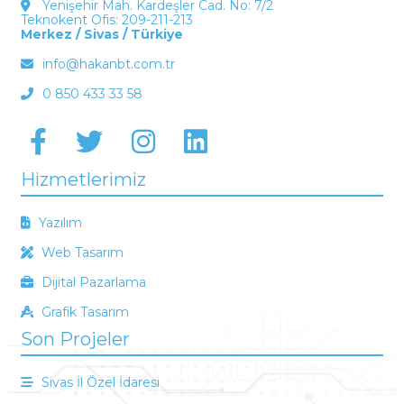
Yenişehir Mah. Kardeşler Cad. No: 7/2
Teknokent Ofis: 209-211-213
Merkez / Sivas / Türkiye
info@hakanbt.com.tr
0 850 433 33 58
Hizmetlerimiz
Yazılım
Web Tasarım
Dijital Pazarlama
Grafik Tasarım
Son Projeler
Sivas İl Özel İdaresi