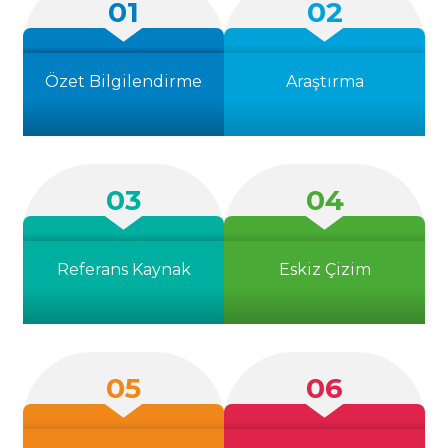
01
02
Özet Bilgilendirme
Araştırma
03
04
Referans Kaynak
Eskiz Çizim
05
06