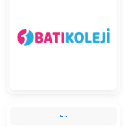
Broşür