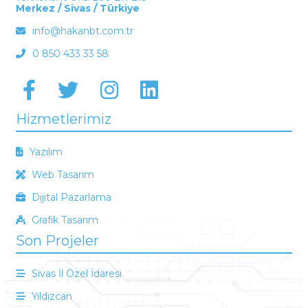
Merkez / Sivas / Türkiye
info@hakanbt.com.tr
0 850 433 33 58
Hizmetlerimiz
Yazılım
Web Tasarım
Dijital Pazarlama
Grafik Tasarım
Son Projeler
Sivas İl Özel İdaresi
Yıldızcan