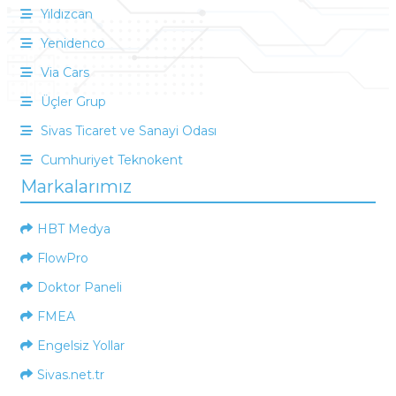
Yıldızcan
Yenidenco
Via Cars
Üçler Grup
Sivas Ticaret ve Sanayi Odası
Cumhuriyet Teknokent
Markalarımız
HBT Medya
FlowPro
Doktor Paneli
FMEA
Engelsiz Yollar
Sivas.net.tr