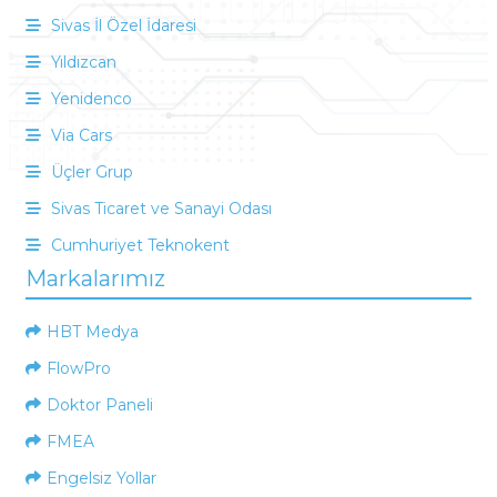
Sivas İl Özel İdaresi
Yıldızcan
Yenidenco
Via Cars
Üçler Grup
Sivas Ticaret ve Sanayi Odası
Cumhuriyet Teknokent
Markalarımız
HBT Medya
FlowPro
Doktor Paneli
FMEA
Engelsiz Yollar